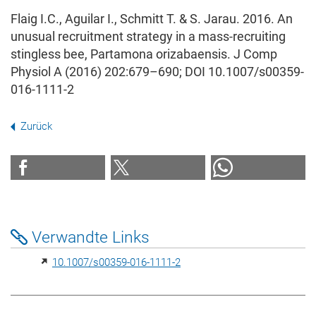
Flaig I.C., Aguilar I., Schmitt T. & S. Jarau. 2016. An
unusual recruitment strategy in a mass‑recruiting
stingless bee, Partamona orizabaensis. J Comp
Physiol A (2016) 202:679–690; DOI 10.1007/s00359-
016-1111-2
Zurück
Verwandte Links
10.1007/s00359-016-1111-2