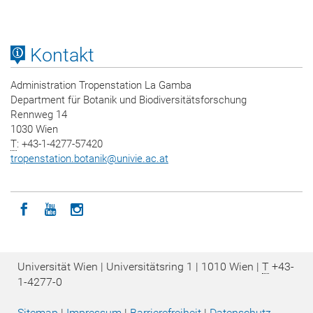
Kontakt
Administration Tropenstation La Gamba
Department für Botanik und Biodiversitätsforschung
Rennweg 14
1030 Wien
T
: +43-1-4277-57420
tropenstation.botanik
@
univie.ac.at
Icon facebook
Icon youtube
Icon instagram
Universität Wien | Universitätsring 1 | 1010 Wien |
T
+43-
1-4277-0
Sitemap
|
Impressum
|
Barrierefreiheit
|
Datenschutz­