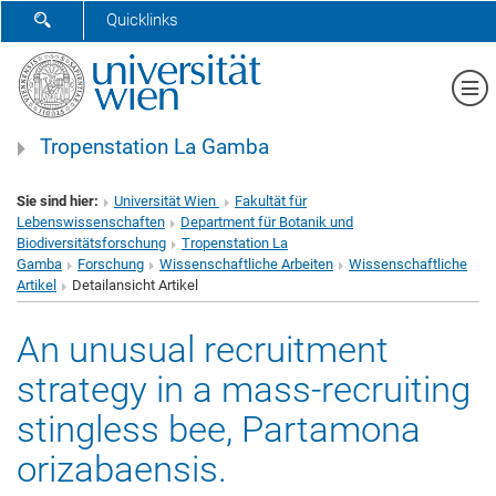
SUCHFORMULAR ÖFFNEN
Quicklinks
Me
Tropenstation La Gamba
Sie sind hier:
Universität Wien
Fakultät für
Lebenswissenschaften
Department für Botanik und
Biodiversitätsforschung
Tropenstation La
Gamba
Forschung
Wissenschaftliche Arbeiten
Wissenschaftliche
Artikel
Detailansicht Artikel
An unusual recruitment
strategy in a mass‑recruiting
stingless bee, Partamona
orizabaensis.