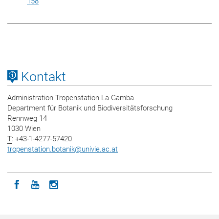
158
Kontakt
Administration Tropenstation La Gamba
Department für Botanik und Biodiversitätsforschung
Rennweg 14
1030 Wien
T
: +43-1-4277-57420
tropenstation.botanik
@
univie.ac.at
Icon facebook
Icon youtube
Icon instagram