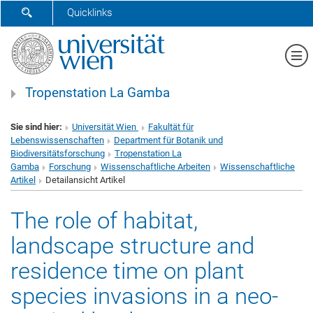
SUCHFORMULAR ÖFFNEN
Quicklinks
Me
Tropenstation La Gamba
Sie sind hier:
Universität Wien
Fakultät für
Lebenswissenschaften
Department für Botanik und
Biodiversitätsforschung
Tropenstation La
Gamba
Forschung
Wissenschaftliche Arbeiten
Wissenschaftliche
Artikel
Detailansicht Artikel
The role of habitat,
landscape structure and
residence time on plant
species invasions in a neo-