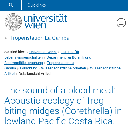
SUCHFORMULAR ÖFFNEN
Quicklinks
Me
Tropenstation La Gamba
Sie sind hier:
Universität Wien
Fakultät für
Lebenswissenschaften
Department für Botanik und
Biodiversitätsforschung
Tropenstation La
Gamba
Forschung
Wissenschaftliche Arbeiten
Wissenschaftliche
Artikel
Detailansicht Artikel
The sound of a blood meal:
Acoustic ecology of frog‐
biting midges (Corethrella) in
lowland Pacific Costa Rica.