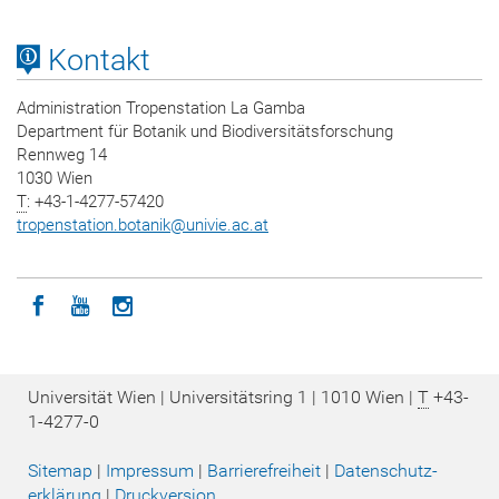
Kontakt
Administration Tropenstation La Gamba
Department für Botanik und Biodiversitätsforschung
Rennweg 14
1030 Wien
T
: +43-1-4277-57420
tropenstation.botanik
@
univie.ac.at
Icon facebook
Icon youtube
Icon instagram
Universität Wien | Universitätsring 1 | 1010 Wien |
T
+43-
1-4277-0
Sitemap
|
Impressum
|
Barrierefreiheit
|
Datenschutz­
erklärung
|
Druckversion