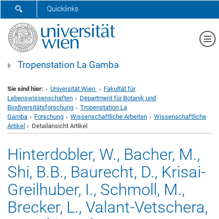
SUCHFORMULAR ÖFFNEN
Quicklinks
Me
Tropenstation La Gamba
Sie sind hier:
Universität Wien
Fakultät für
Lebenswissenschaften
Department für Botanik und
Biodiversitätsforschung
Tropenstation La
Gamba
Forschung
Wissenschaftliche Arbeiten
Wissenschaftliche
Artikel
Detailansicht Artikel
Hinterdobler, W., Bacher, M.,
Shi, B.B., Baurecht, D., Krisai-
Greilhuber, I., Schmoll, M.,
Brecker, L., Valant-Vetschera,