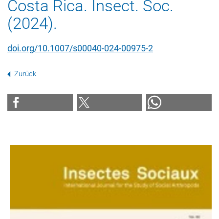
Costa Rica. Insect. Soc.
(2024).
doi.org/10.1007/s00040-024-00975-2
Zurück