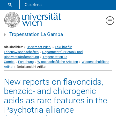
SUCHFORMULAR ÖFFNEN
Quicklinks
Me
Tropenstation La Gamba
Sie sind hier:
Universität Wien
Fakultät für
Lebenswissenschaften
Department für Botanik und
Biodiversitätsforschung
Tropenstation La
Gamba
Forschung
Wissenschaftliche Arbeiten
Wissenschaftliche
Artikel
Detailansicht Artikel
New reports on flavonoids,
benzoic- and chlorogenic
acids as rare features in the
Psychotria alliance