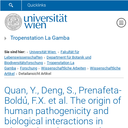
SUCHFORMULAR ÖFFNEN
Quicklinks
Me
Tropenstation La Gamba
Sie sind hier:
Universität Wien
Fakultät für
Lebenswissenschaften
Department für Botanik und
Biodiversitätsforschung
Tropenstation La
Gamba
Forschung
Wissenschaftliche Arbeiten
Wissenschaftliche
Artikel
Detailansicht Artikel
Quan, Y., Deng, S., Prenafeta-
Boldủ, F.X. et al. The origin of
human pathogenicity and
biological interactions in