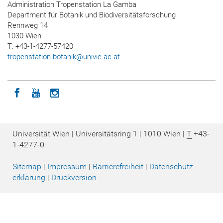
Administration Tropenstation La Gamba
Department für Botanik und Biodiversitätsforschung
Rennweg 14
1030 Wien
T
: +43-1-4277-57420
tropenstation.botanik
@
univie.ac.at
Icon facebook
Icon youtube
Icon instagram
Universität Wien | Universitätsring 1 | 1010 Wien |
T
+43-
1-4277-0
Sitemap
|
Impressum
|
Barrierefreiheit
|
Datenschutz­
erklärung
|
Druckversion