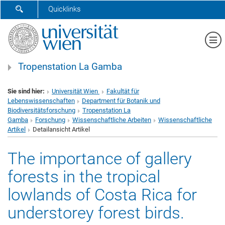
SUCHFORMULAR ÖFFNEN
Quicklinks
Me
Tropenstation La Gamba
Sie sind hier:
Universität Wien
Fakultät für
Lebenswissenschaften
Department für Botanik und
Biodiversitätsforschung
Tropenstation La
Gamba
Forschung
Wissenschaftliche Arbeiten
Wissenschaftliche
Artikel
Detailansicht Artikel
The importance of gallery
forests in the tropical
lowlands of Costa Rica for
understorey forest birds.