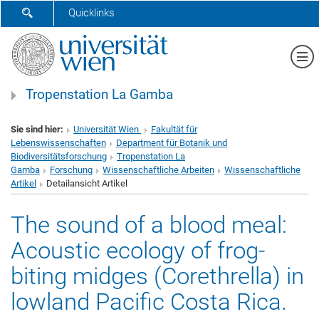
SUCHFORMULAR ÖFFNEN
Quicklinks
Me
Tropenstation La Gamba
Sie sind hier:
Universität Wien
Fakultät für
Lebenswissenschaften
Department für Botanik und
Biodiversitätsforschung
Tropenstation La
Gamba
Forschung
Wissenschaftliche Arbeiten
Wissenschaftliche
Artikel
Detailansicht Artikel
The sound of a blood meal:
Acoustic ecology of frog‐
biting midges (Corethrella) in
lowland Pacific Costa Rica.