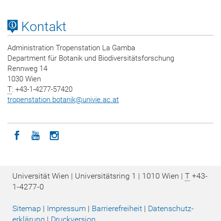
Kontakt
Administration Tropenstation La Gamba
Department für Botanik und Biodiversitätsforschung
Rennweg 14
1030 Wien
T
: +43-1-4277-57420
tropenstation.botanik
@
univie.ac.at
Icon facebook
Icon youtube
Icon instagram
Universität Wien | Universitätsring 1 | 1010 Wien |
T
+43-
1-4277-0
Sitemap
|
Impressum
|
Barrierefreiheit
|
Datenschutz­
erklärung
|
Druckversion