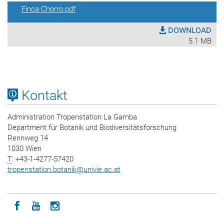
Finca Chorro.pdf
DOWNLOAD
5.1 MB
Kontakt
Administration Tropenstation La Gamba
Department für Botanik und Biodiversitätsforschung
Rennweg 14
1030 Wien
T
: +43-1-4277-57420
tropenstation.botanik
@
univie.ac.at
Icon facebook
Icon youtube
Icon instagram