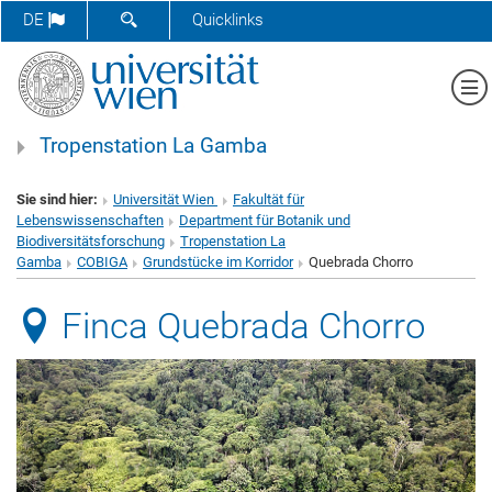
SUCHFORMULAR ÖFFNEN
DE
Quicklinks
Me
Tropenstation La Gamba
Sie sind hier:
Universität Wien
Fakultät für
Lebenswissenschaften
Department für Botanik und
Biodiversitätsforschung
Tropenstation La
Gamba
COBIGA
Grundstücke im Korridor
Quebrada Chorro
Finca Quebrada Chorro