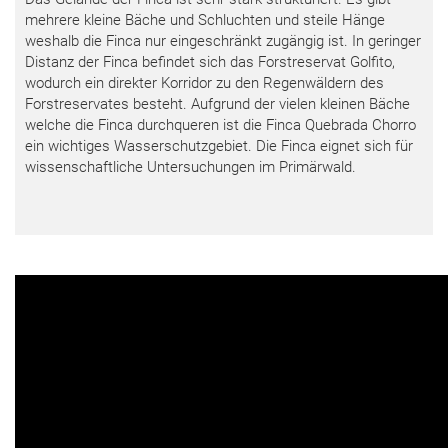
mehrere kleine Bäche und Schluchten und steile Hänge
weshalb die Finca nur eingeschränkt zugängig ist. In geringer
Distanz der Finca befindet sich das Forstreservat Golfito,
wodurch ein direkter Korridor zu den Regenwäldern des
Forstreservates besteht. Aufgrund der vielen kleinen Bäche
welche die Finca durchqueren ist die Finca Quebrada Chorro
ein wichtiges Wasserschutzgebiet. Die Finca eignet sich für
wissenschaftliche Untersuchungen im Primärwald.